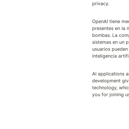
privacy.
OpenAI tiene med
presentes en la 
bombas. La comp
sistemas en un p
usuarios pueden 
inteligencia artifi
AI applications a
development give
technology, whic
you for joining u