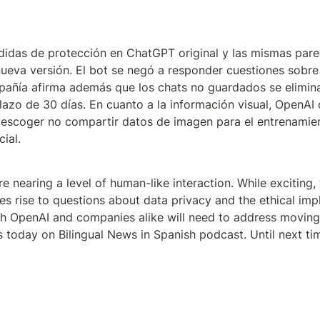
idas de protección en ChatGPT original y las mismas parec
nueva versión. El bot se negó a responder cuestiones sobre
añía afirma además que los chats no guardados se elimina
lazo de 30 días. En cuanto a la información visual, OpenAI d
escoger no compartir datos de imagen para el entrenamient
cial.
re nearing a level of human-like interaction. While exciting, t
s rise to questions about data privacy and the ethical impli
h OpenAI and companies alike will need to address moving
s today on Bilingual News in Spanish podcast. Until next ti