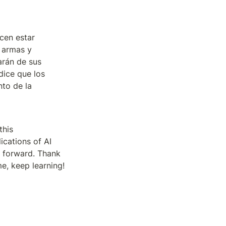
en estar 
 armas y 
rán de sus 
ice que los 
o de la 
his 
cations of AI 
 forward. Thank 
me, keep learning!