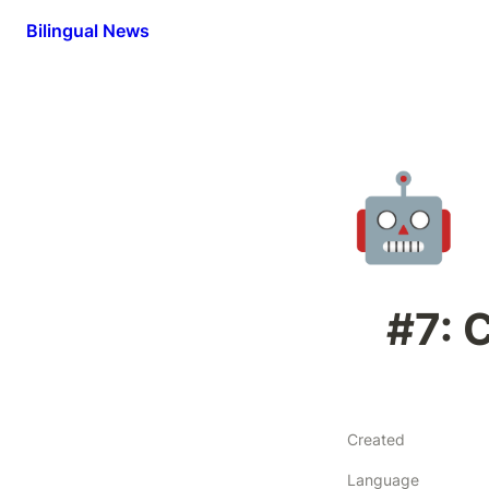
Bilingual News
🤖
#7: 
Created
Language