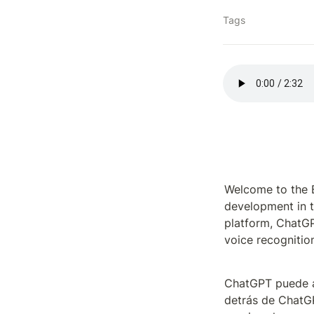
Tags
Welcome to the B
development in th
platform, ChatGPT
voice recognition
ChatGPT puede ah
detrás de ChatGP