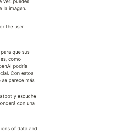
 ver: puedes 
e la imagen.
r the user 
para que sus 
les, como 
enAI podría 
cial. Con estos 
e se parece más 
atbot y escuche 
onderá con una 
ions of data and 